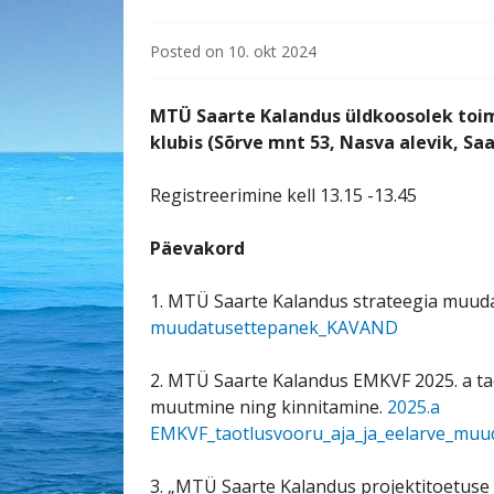
Posted on
10. okt 2024
MTÜ Saarte Kalandus üldkoosolek toimu
klubis (Sõrve mnt 53, Nasva alevik, Sa
Registreerimine kell 13.15 -13.45
Päevakord
1. MTÜ Saarte Kalandus strateegia muud
muudatusettepanek_KAVAND
2. MTÜ Saarte Kalandus EMKVF 2025. a ta
muutmine ning kinnitamine.
2025.a
EMKVF_taotlusvooru_aja_ja_eelarve_mu
3. „MTÜ Saarte Kalandus projektitoetuse 