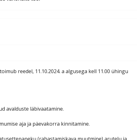
imub reedel, 11.10.2024. a algusega kell 11.00 ühingu
ud avalduste läbivaatamine.
mumise aja ja päevakorra kinnitamine.
atusettepaneku (rahastamiskava muutmine) arutelu ja