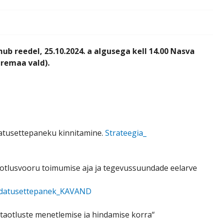
b reedel, 25.10.2024. a algusega kell 14.00 Nasva
aremaa vald).
atusettepaneku kinnitamine.
Strateegia_
otlusvooru toimumise aja ja tegevussuundade eelarve
udatusettepanek_KAVAND
taotluste menetlemise ja hindamise korra“