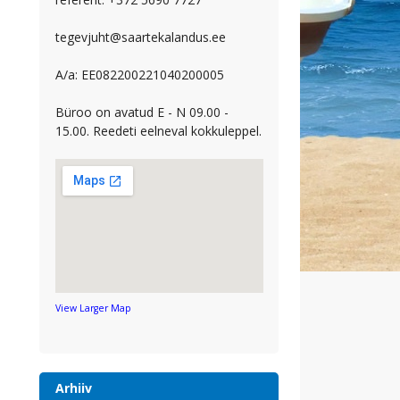
tegevjuht@saartekalandus.ee
A/a: EE082200221040200005
Büroo on avatud E - N 09.00 -
15.00. Reedeti eelneval kokkuleppel.
View Larger Map
Arhiiv