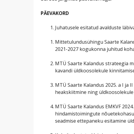
PÄEVAKORD
Juhatusele esitatud avalduste läbiva
Mittetulundusühingu Saarte Kaland
2021-2027 kogukonna juhitud koha
MTÜ Saarte Kalandus strateegia m
kavandi üldkoosolekule kinnitamis
MTÜ Saarte Kalandus 2025. a I ja II
heakskiitmine ning üldkoosolekule 
MTÜ Saarte Kalandus EMKVF 2024. a
hindamistoimingute nõuetekohasuse
seadmise ettepaneku esitamine üld