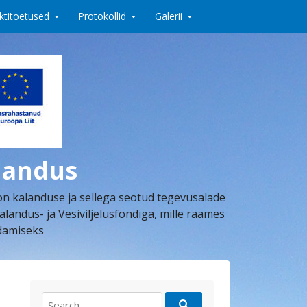
ktitoetused
Protokollid
Galerii
landus
on kalanduse ja sellega seotud tegevusalade
dus- ja Vesiviljelusfondiga, mille raames
ndamiseks
Search