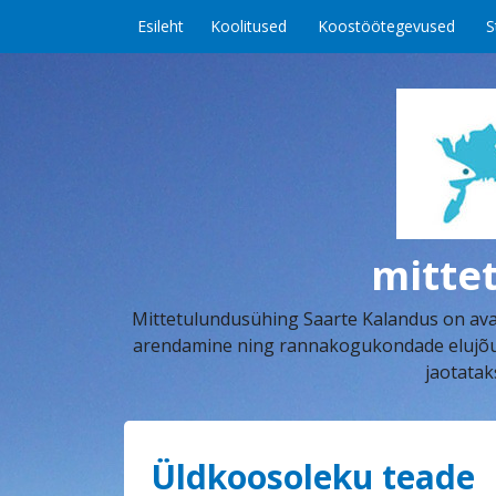
Skip to content
Esileht
Koolitused
Koostöötegevused
S
mitte
Mittetulundusühing Saarte Kalandus on aval
arendamine ning rannakogukondade elujõu k
jaotatak
Üldkoosoleku teade