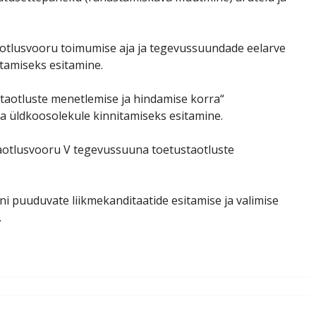
otlusvooru toimumise aja ja tegevussuundade eelarve
tamiseks esitamine.
taotluste menetlemise ja hindamise korra“
a üldkoosolekule kinnitamiseks esitamine.
aotlusvooru V tegevussuuna toetustaotluste
 puuduvate liikmekanditaatide esitamise ja valimise
.