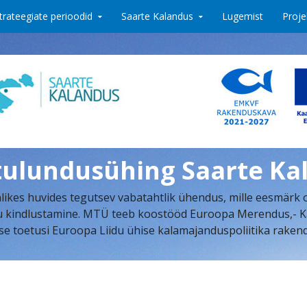
trateegiate perioodid
Saarte Kalandus
Lugemist
Proje
tulundusühing Saarte Ka
ikes huvides tegutsev vabatahtlik ühendus, mille eesmärk 
indlustamine. MTÜ teeb koostööd Euroopa Merendus,- Kalan
se toetusi Euroopa Liidu ühise kalamajanduspoliitika rake