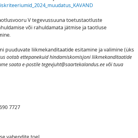
iskriteeriumid_2024_muudatus_KAVAND
aotlusvooru V tegevussuuna toetustaotluste
huldamise või rahuldamata jätmise ja taotluse
mine.
 puuduvate liikmekanditaatide esitamine ja valimine (üks
us ootab ettepanekuid hindamiskomisjoni liikmekanditaatide
ume saata e-postile tegevjuht@saartekalandus.ee või tuua
5690 7727
e vahendite toel