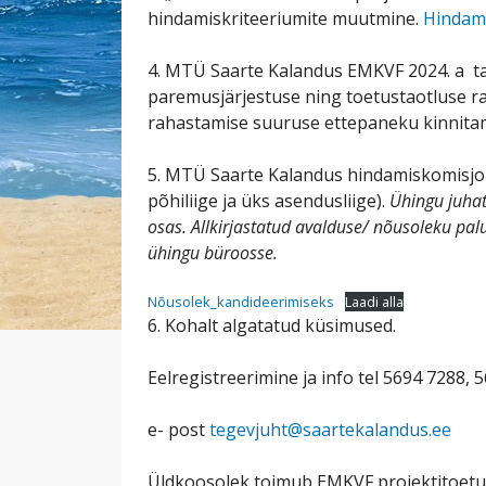
hindamiskriteeriumite muutmine.
Hindam
4. MTÜ Saarte Kalandus EMKVF 2024. a t
paremusjärjestuse ning toetustaotluse ra
rahastamise suuruse ettepaneku kinnita
5. MTÜ Saarte Kalandus hindamiskomisjoni
põhiliige ja üks asendusliige).
Ühingu juhat
osas.
Allkirjastatud avalduse/ nõusoleku pal
ühingu büroosse.
Nõusolek_kandideerimiseks
Laadi alla
6. Kohalt algatatud küsimused.
Eelregistreerimine ja info tel 5694 7288, 
e- post
tegevjuht@saartekalandus.ee
Üldkoosolek toimub EMKVF projektitoetus