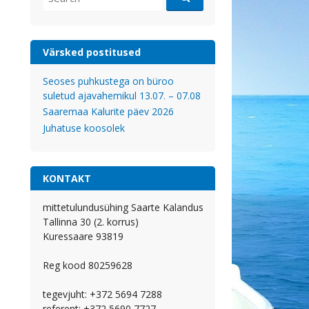
for:
Värsked postitused
Seoses puhkustega on büroo
suletud ajavahemikul 13.07. – 07.08
Saaremaa Kalurite päev 2026
Juhatuse koosolek
KONTAKT
mittetulundusühing Saarte Kalandus
Tallinna 30 (2. korrus)
Kuressaare 93819
Reg kood 80259628
tegevjuht: +372 5694 7288
referent: +372 5690 7727