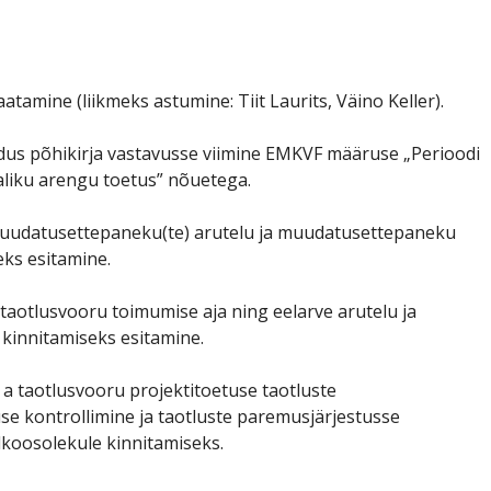
atamine (liikmeks astumine: Tiit Laurits, Väino Keller).
us põhikirja vastavusse viimine EMKVF määruse „Perioodi
liku arengu toetus” nõuetega.
uudatusettepaneku(te) arutelu ja muudatusettepaneku
eks esitamine.
 taotlusvooru toimumise aja ning eelarve arutelu ja
kinnitamiseks esitamine.
 taotlusvooru projektitoetuse taotluste
 kontrollimine ja taotluste paremusjärjestusse
koosolekule kinnitamiseks.