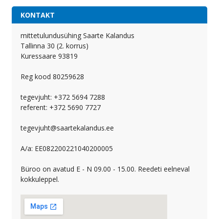
KONTAKT
mittetulundusühing Saarte Kalandus
Tallinna 30 (2. korrus)
Kuressaare 93819
Reg kood 80259628
tegevjuht: +372 5694 7288
referent: +372 5690 7727
tegevjuht@saartekalandus.ee
A/a: EE082200221040200005
Büroo on avatud E - N 09.00 - 15.00. Reedeti eelneval
kokkuleppel.