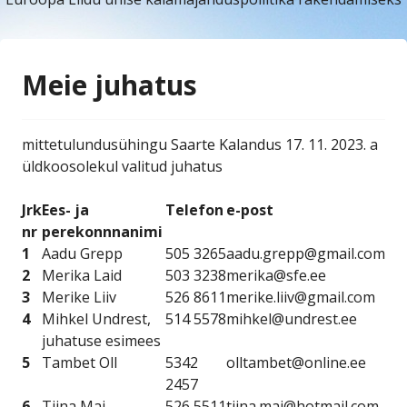
Meie juhatus
mittetulundusühingu Saarte Kalandus 17. 11. 2023. a
üldkoosolekul valitud juhatus
Jrk
Ees- ja
Telefon
e-post
nr
perekonnnanimi
1
Aadu Grepp
505 3265
aadu.grepp@gmail.com
2
Merika Laid
503 3238
merika@sfe.ee
3
Merike Liiv
526 8611
merike.liiv@gmail.com
4
Mihkel Undrest,
514 5578
mihkel@undrest.ee
juhatuse esimees
5
Tambet Oll
5342
olltambet@online.ee
2457
6
Tiina Mai
526 5511
tiina.mai@hotmail.com