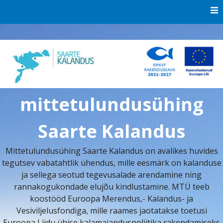
Skip
to
content
mittetulundusühing
Saarte Kalandus
Mittetulundusühing Saarte Kalandus on avalikes huvides
tegutsev vabatahtlik ühendus, mille eesmärk on kalanduse
ja sellega seotud tegevusalade arendamine ning
rannakogukondade elujõu kindlustamine. MTÜ teeb
koostööd Euroopa Merendus,- Kalandus- ja
Vesiviljelusfondiga, mille raames jaotatakse toetusi
Euroopa Liidu ühise kalamajanduspoliitika rakendamiseks