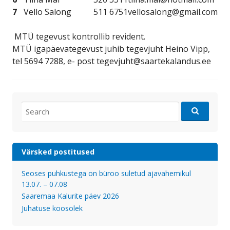
7
Vello Salong
511 6751
vellosalong@gmail.com
MTÜ tegevust kontrollib revident.
MTÜ igapäevategevust juhib tegevjuht Heino Vipp,
tel 5694 7288, e- post tegevjuht@saartekalandus.ee
Search
for:
Värsked postitused
Seoses puhkustega on büroo suletud ajavahemikul
13.07. – 07.08
Saaremaa Kalurite päev 2026
Juhatuse koosolek