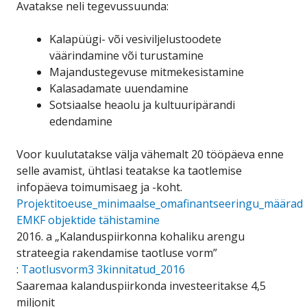
Avatakse neli tegevussuunda:
Kalapüügi- või vesiviljelustoodete
väärindamine või turustamine
Majandustegevuse mitmekesistamine
Kalasadamate uuendamine
Sotsiaalse heaolu ja kultuuripärandi
edendamine
Voor kuulutatakse välja vähemalt 20 tööpäeva enne
selle avamist, ühtlasi teatakse ka taotlemise
infopäeva toimumisaeg ja -koht.
Projektitoeuse_minimaalse_omafinantseeringu_määrad
EMKF objektide tähistamine
2016. a „Kalanduspiirkonna kohaliku arengu
strateegia rakendamise taotluse vorm”
:
Taotlusvorm3 3kinnitatud_2016
Saaremaa kalanduspiirkonda investeeritakse 4,5
miljonit