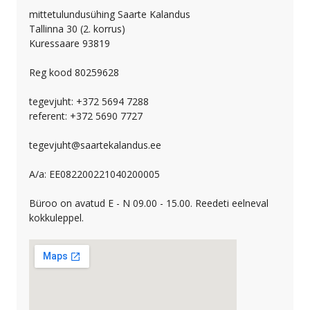
mittetulundusühing Saarte Kalandus
Tallinna 30 (2. korrus)
Kuressaare 93819
Reg kood 80259628
tegevjuht: +372 5694 7288
referent: +372 5690 7727
tegevjuht@saartekalandus.ee
A/a: EE082200221040200005
Büroo on avatud E - N 09.00 - 15.00. Reedeti eelneval
kokkuleppel.