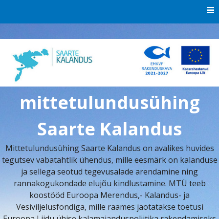
Skip
to
content
mittetulundusühing
Saarte Kalandus
Mittetulundusühing Saarte Kalandus on avalikes huvides
tegutsev vabatahtlik ühendus, mille eesmärk on kalanduse
ja sellega seotud tegevusalade arendamine ning
rannakogukondade elujõu kindlustamine. MTÜ teeb
koostööd Euroopa Merendus,- Kalandus- ja
Vesiviljelusfondiga, mille raames jaotatakse toetusi
Euroopa Liidu ühise kalamajanduspoliitika rakendamiseks