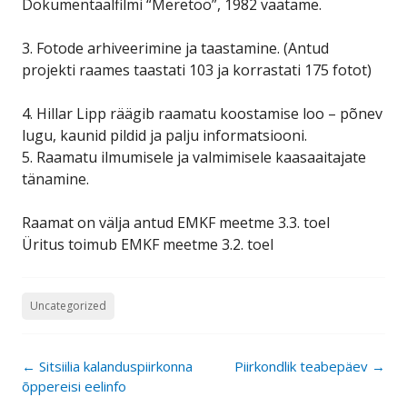
Dokumentaalfilmi “Meretöö”, 1982 vaatame.
3. Fotode arhiveerimine ja taastamine. (Antud
projekti raames taastati 103 ja korrastati 175 fotot)
4. Hillar Lipp räägib raamatu koostamise loo – põnev
lugu, kaunid pildid ja palju informatsiooni.
5. Raamatu ilmumisele ja valmimisele kaasaaitajate
tänamine.
Raamat on välja antud EMKF meetme 3.3. toel
Üritus toimub EMKF meetme 3.2. toel
Uncategorized
Post
←
Sitsiilia kalanduspiirkonna
Piirkondlik teabepäev
→
navigation
õppereisi eelinfo