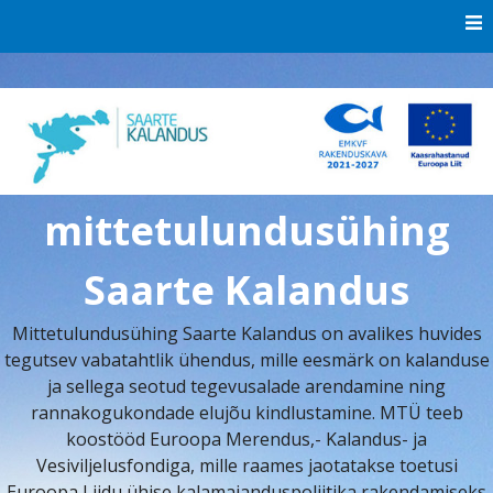
Skip
to
content
mittetulundusühing
Saarte Kalandus
Mittetulundusühing Saarte Kalandus on avalikes huvides
tegutsev vabatahtlik ühendus, mille eesmärk on kalanduse
ja sellega seotud tegevusalade arendamine ning
rannakogukondade elujõu kindlustamine. MTÜ teeb
koostööd Euroopa Merendus,- Kalandus- ja
Vesiviljelusfondiga, mille raames jaotatakse toetusi
Euroopa Liidu ühise kalamajanduspoliitika rakendamiseks