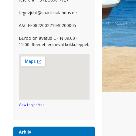
tegevjuht@saartekalandus.ee
A/a: EE082200221040200005
Büroo on avatud E - N 09.00 -
15.00. Reedeti eelneval kokkuleppel.
View Larger Map
Arhiiv