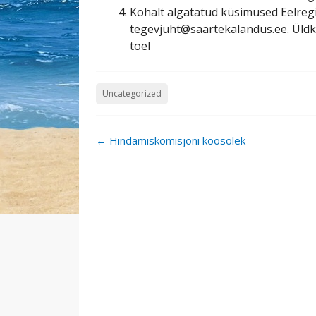
Kohalt algatatud küsimused Eelregi
tegevjuht@saartekalandus.ee. Ül
toel
Uncategorized
Post
←
Hindamiskomisjoni koosolek
navigation