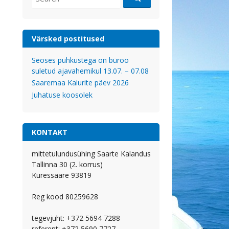
for:
Värsked postitused
Seoses puhkustega on büroo
suletud ajavahemikul 13.07. – 07.08
Saaremaa Kalurite päev 2026
Juhatuse koosolek
KONTAKT
mittetulundusühing Saarte Kalandus
Tallinna 30 (2. korrus)
Kuressaare 93819
Reg kood 80259628
tegevjuht: +372 5694 7288
referent: +372 5690 7727