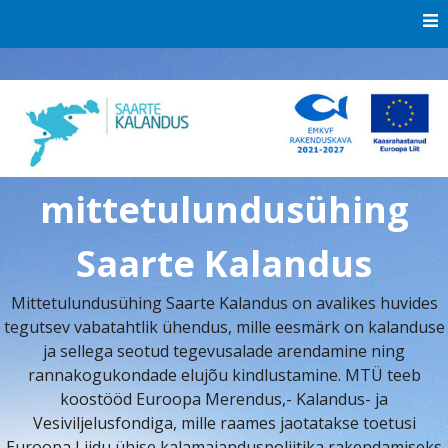
Skip
to
content
mittetulundusühing
Saarte Kalandus
Mittetulundusühing Saarte Kalandus on avalikes huvides
tegutsev vabatahtlik ühendus, mille eesmärk on kalanduse
ja sellega seotud tegevusalade arendamine ning
rannakogukondade elujõu kindlustamine. MTÜ teeb
koostööd Euroopa Merendus,- Kalandus- ja
Vesiviljelusfondiga, mille raames jaotatakse toetusi
Euroopa Liidu ühise kalamajanduspoliitika rakendamiseks