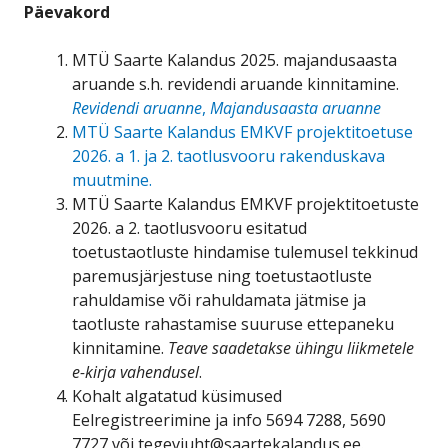
Päevakord
MTÜ Saarte Kalandus 2025. majandusaasta
aruande s.h. revidendi aruande kinnitamine.
Revidendi aruanne
,
Majandusaasta aruanne
MTÜ Saarte Kalandus EMKVF projektitoetuse
2026. a 1. ja 2. taotlusvooru rakenduskava
muutmine.
MTÜ Saarte Kalandus EMKVF projektitoetuste
2026. a 2. taotlusvooru esitatud
toetustaotluste hindamise tulemusel tekkinud
paremusjärjestuse ning toetustaotluste
rahuldamise või rahuldamata jätmise ja
taotluste rahastamise suuruse ettepaneku
kinnitamine.
Teave saadetakse ühingu liikmetele
e-kirja vahendusel
.
Kohalt algatatud küsimused
Eelregistreerimine ja info 5694 7288, 5690
7727 või tegevjuht@saartekalandus.ee.