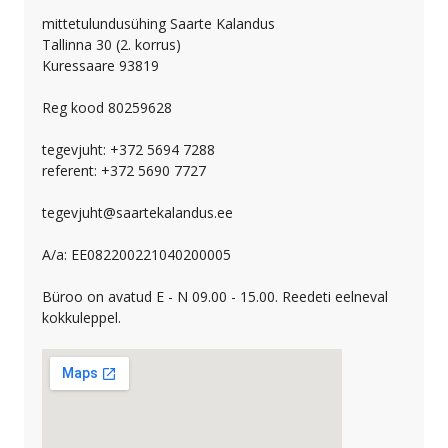
mittetulundusühing Saarte Kalandus
Tallinna 30 (2. korrus)
Kuressaare 93819
Reg kood 80259628
tegevjuht: +372 5694 7288
referent: +372 5690 7727
tegevjuht@saartekalandus.ee
A/a: EE082200221040200005
Büroo on avatud E - N 09.00 - 15.00. Reedeti eelneval
kokkuleppel.