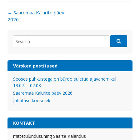
Post
←
Saaremaa Kalurite päev
navigation
2026
Search
for:
Värsked postitused
Seoses puhkustega on büroo suletud ajavahemikul
13.07. – 07.08
Saaremaa Kalurite päev 2026
Juhatuse koosolek
KONTAKT
mittetulundusühing Saarte Kalandus