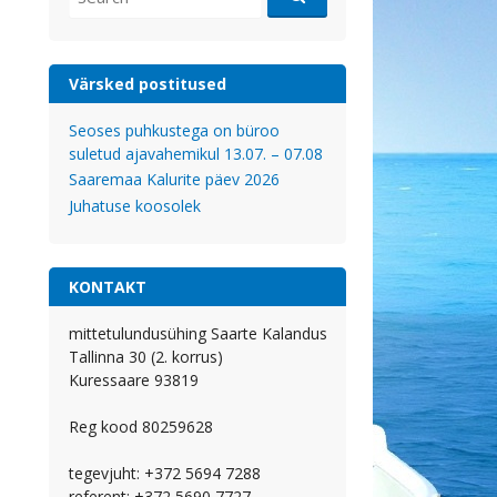
for:
Värsked postitused
Seoses puhkustega on büroo
suletud ajavahemikul 13.07. – 07.08
Saaremaa Kalurite päev 2026
Juhatuse koosolek
KONTAKT
mittetulundusühing Saarte Kalandus
Tallinna 30 (2. korrus)
Kuressaare 93819
Reg kood 80259628
tegevjuht: +372 5694 7288
referent: +372 5690 7727