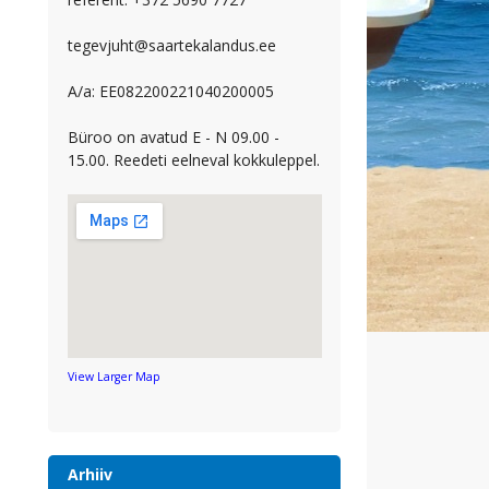
tegevjuht@saartekalandus.ee
A/a: EE082200221040200005
Büroo on avatud E - N 09.00 -
15.00. Reedeti eelneval kokkuleppel.
View Larger Map
Arhiiv