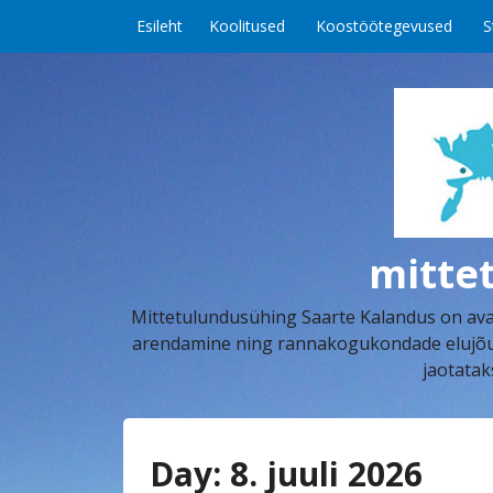
Skip to content
Esileht
Koolitused
Koostöötegevused
S
mitte
Mittetulundusühing Saarte Kalandus on aval
arendamine ning rannakogukondade elujõu k
jaotatak
Day:
8. juuli 2026