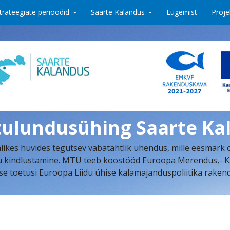
trateegiate perioodid
Saarte Kalandus
Lugemist
Proje
tulundusühing Saarte Ka
ikes huvides tegutsev vabatahtlik ühendus, mille eesmärk 
indlustamine. MTÜ teeb koostööd Euroopa Merendus,- Kalan
se toetusi Euroopa Liidu ühise kalamajanduspoliitika rake