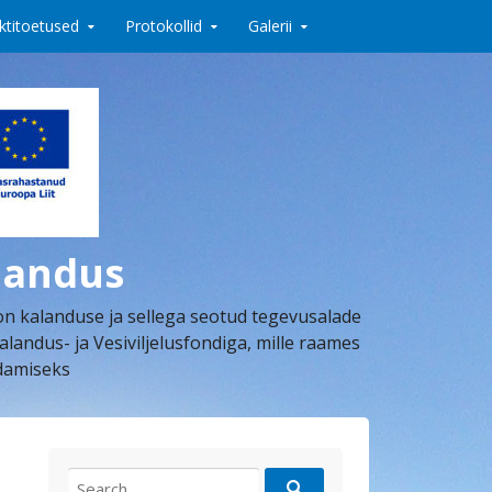
ktitoetused
Protokollid
Galerii
landus
on kalanduse ja sellega seotud tegevusalade
dus- ja Vesiviljelusfondiga, mille raames
ndamiseks
Search