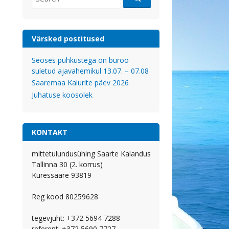
for:
Värsked postitused
Seoses puhkustega on büroo
suletud ajavahemikul 13.07. – 07.08
Saaremaa Kalurite päev 2026
Juhatuse koosolek
KONTAKT
mittetulundusühing Saarte Kalandus
Tallinna 30 (2. korrus)
Kuressaare 93819
Reg kood 80259628
tegevjuht: +372 5694 7288
referent: +372 5690 7727