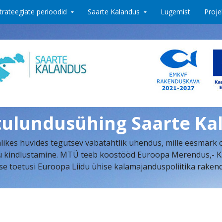
trateegiate perioodid
Saarte Kalandus
Lugemist
Proje
tulundusühing Saarte Ka
ikes huvides tegutsev vabatahtlik ühendus, mille eesmärk 
indlustamine. MTÜ teeb koostööd Euroopa Merendus,- Kalan
se toetusi Euroopa Liidu ühise kalamajanduspoliitika rake