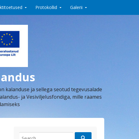
ktitoetused
Protokollid
Galerii
landus
on kalanduse ja sellega seotud tegevusalade
dus- ja Vesiviljelusfondiga, mille raames
ndamiseks
Search