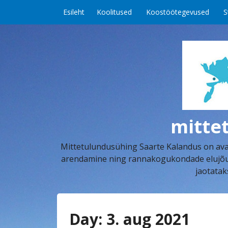
Skip to content
Esileht
Koolitused
Koostöötegevused
S
mitte
Mittetulundusühing Saarte Kalandus on aval
arendamine ning rannakogukondade elujõu k
jaotatak
Day:
3. aug 2021