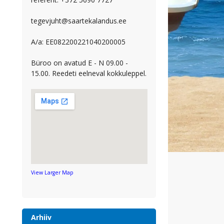
tegevjuht@saartekalandus.ee
A/a: EE082200221040200005
Büroo on avatud E - N 09.00 -
15.00. Reedeti eelneval kokkuleppel.
View Larger Map
Arhiiv