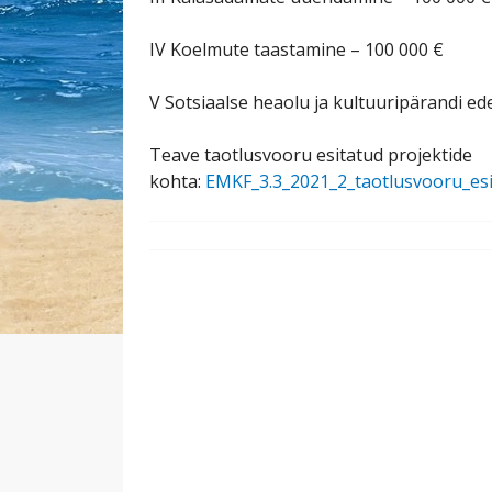
IV Koelmute taastamine – 100 000 €
V Sotsiaalse heaolu ja kultuuripärandi e
Teave taotlusvooru esitatud projektide
kohta:
EMKF_3.3_2021_2_taotlusvooru_esi