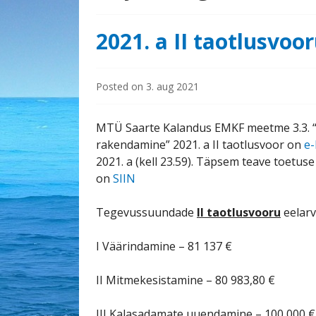
2021. a II taotlusvo
Posted on
3. aug 2021
MTÜ Saarte Kalandus EMKF meetme 3.3. “
rakendamine” 2021. a II taotlusvoor on
e-
2021. a (kell 23.59). Täpsem teave toetuse
on
SIIN
Tegevussuundade
II taotlusvooru
eelar
I Väärindamine – 81 137 €
II Mitmekesistamine – 80 983,80 €
III Kalasadamate uuendamine – 100 000 €