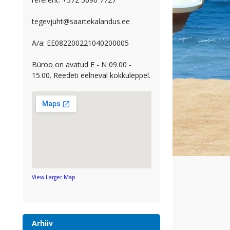
tegevjuht@saartekalandus.ee
A/a: EE082200221040200005
Büroo on avatud E - N 09.00 -
15.00. Reedeti eelneval kokkuleppel.
View Larger Map
Arhiiv