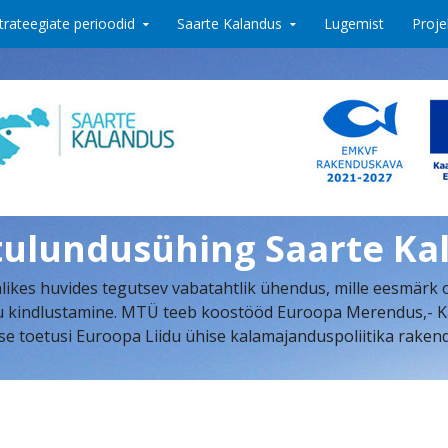
trateegiate perioodid
Saarte Kalandus
Lugemist
Proje
tulundusühing Saarte Ka
ikes huvides tegutsev vabatahtlik ühendus, mille eesmärk 
indlustamine. MTÜ teeb koostööd Euroopa Merendus,- Kalan
se toetusi Euroopa Liidu ühise kalamajanduspoliitika rake