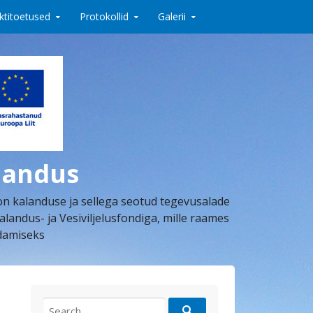
ktitoetused
Protokollid
Galerii
landus
on kalanduse ja sellega seotud tegevusalade
dus- ja Vesiviljelusfondiga, mille raames
ndamiseks
Search