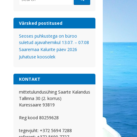
for:
Värsked postitused
Seoses puhkustega on büroo
suletud ajavahemikul 13.07. – 07.08
Saaremaa Kalurite päev 2026
Juhatuse koosolek
KONTAKT
mittetulundusühing Saarte Kalandus
Tallinna 30 (2. korrus)
Kuressaare 93819
Reg kood 80259628
tegevjuht: +372 5694 7288
referent: +372 5690 7727