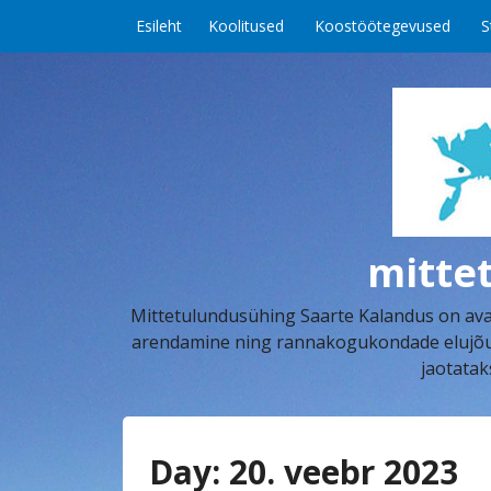
Skip to content
Esileht
Koolitused
Koostöötegevused
S
mitte
Mittetulundusühing Saarte Kalandus on aval
arendamine ning rannakogukondade elujõu k
jaotatak
Day:
20. veebr 2023