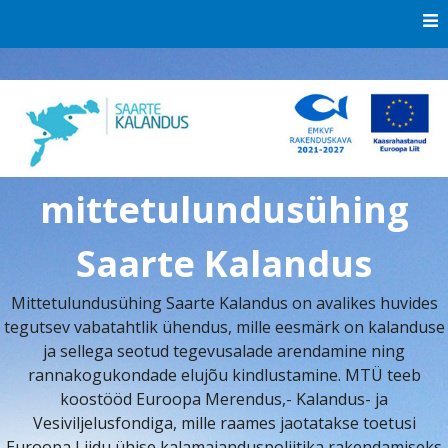
Skip
to
content
mittetulundusühing
Saarte Kalandus
Mittetulundusühing Saarte Kalandus on avalikes huvides
tegutsev vabatahtlik ühendus, mille eesmärk on kalanduse
ja sellega seotud tegevusalade arendamine ning
rannakogukondade elujõu kindlustamine. MTÜ teeb
koostööd Euroopa Merendus,- Kalandus- ja
Vesiviljelusfondiga, mille raames jaotatakse toetusi
Euroopa Liidu ühise kalamajanduspoliitika rakendamiseks