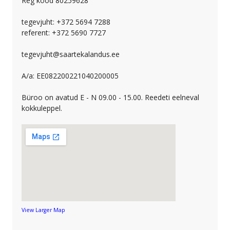
Reg kood 80259628
tegevjuht: +372 5694 7288
referent: +372 5690 7727
tegevjuht@saartekalandus.ee
A/a: EE082200221040200005
Büroo on avatud E - N 09.00 - 15.00. Reedeti eelneval
kokkuleppel.
View Larger Map