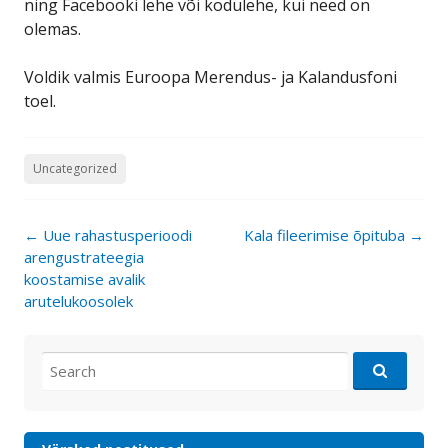
ning Facebooki lehe või kodulehe, kui need on
olemas.
Voldik valmis Euroopa Merendus- ja Kalandusfoni
toel.
Uncategorized
Post
←
Uue rahastusperioodi
Kala fileerimise õpituba
→
navigation
arengustrateegia
koostamise avalik
arutelukoosolek
Search
for: