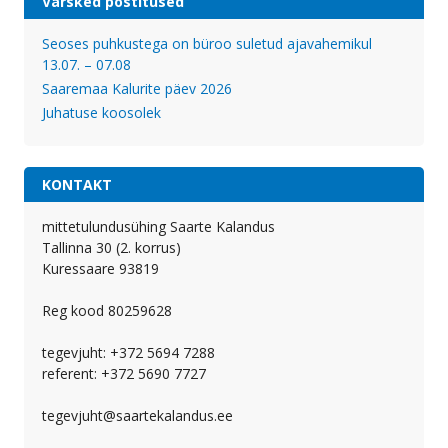
Värsked postitused
Seoses puhkustega on büroo suletud ajavahemikul
13.07. – 07.08
Saaremaa Kalurite päev 2026
Juhatuse koosolek
KONTAKT
mittetulundusühing Saarte Kalandus
Tallinna 30 (2. korrus)
Kuressaare 93819
Reg kood 80259628
tegevjuht: +372 5694 7288
referent: +372 5690 7727
tegevjuht@saartekalandus.ee