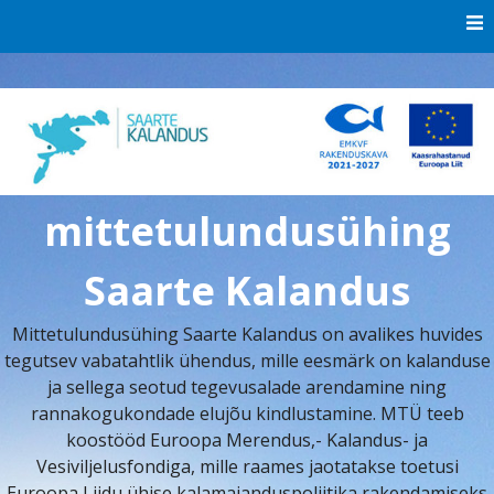
Skip
to
content
mittetulundusühing
Saarte Kalandus
Mittetulundusühing Saarte Kalandus on avalikes huvides
tegutsev vabatahtlik ühendus, mille eesmärk on kalanduse
ja sellega seotud tegevusalade arendamine ning
rannakogukondade elujõu kindlustamine. MTÜ teeb
koostööd Euroopa Merendus,- Kalandus- ja
Vesiviljelusfondiga, mille raames jaotatakse toetusi
Euroopa Liidu ühise kalamajanduspoliitika rakendamiseks