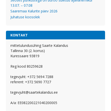
Seoses puhkustega on büroo suletud ajavahemikul
13.07. – 07.08
Saaremaa Kalurite päev 2026
Juhatuse koosolek
KONTAKT
mittetulundusühing Saarte Kalandus
Tallinna 30 (2. korrus)
Kuressaare 93819
Reg kood 80259628
tegevjuht: +372 5694 7288
referent: +372 5690 7727
tegevjuht@saartekalandus.ee
A/a: EE082200221040200005