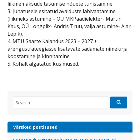
liikmemaksude tasumise nõuete tühistamine.
3. Juhatusele esitatud avalduste läbivaatamine
(liikmeks astumine – OÜ MKPaadielekter- Martin
Kaus, OÜ Longplix- Andris Truu, välja astumine- Alar
Lepik).
4. MTÜ Saarte Kalandus 2023 – 2027 +
arengustrateegiasse lisatavate sadamate nimekirja
koostamine ja kinnitamine.
5. Kohalt algatatud küsimused.
Search
for:
Värsked postitused