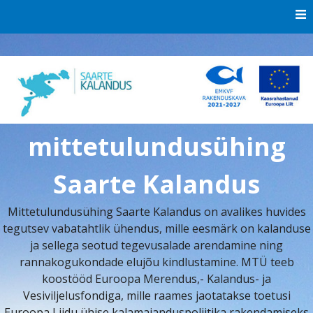
Skip
to
content
mittetulundusühing
Saarte Kalandus
Mittetulundusühing Saarte Kalandus on avalikes huvides
tegutsev vabatahtlik ühendus, mille eesmärk on kalanduse
ja sellega seotud tegevusalade arendamine ning
rannakogukondade elujõu kindlustamine. MTÜ teeb
koostööd Euroopa Merendus,- Kalandus- ja
Vesiviljelusfondiga, mille raames jaotatakse toetusi
Euroopa Liidu ühise kalamajanduspoliitika rakendamiseks