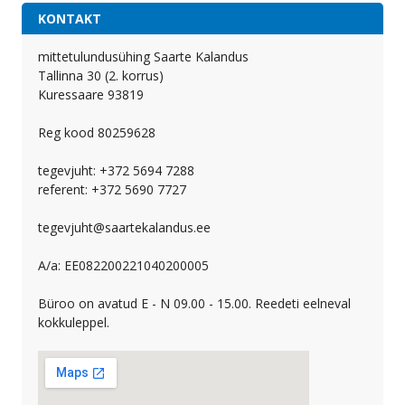
KONTAKT
mittetulundusühing Saarte Kalandus
Tallinna 30 (2. korrus)
Kuressaare 93819
Reg kood 80259628
tegevjuht: +372 5694 7288
referent: +372 5690 7727
tegevjuht@saartekalandus.ee
A/a: EE082200221040200005
Büroo on avatud E - N 09.00 - 15.00. Reedeti eelneval
kokkuleppel.