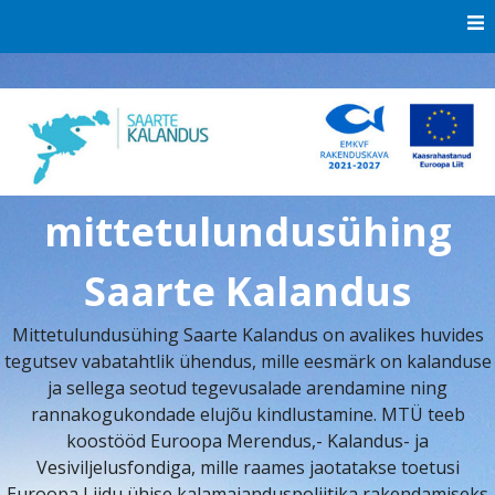
Skip
to
content
mittetulundusühing
Saarte Kalandus
Mittetulundusühing Saarte Kalandus on avalikes huvides
tegutsev vabatahtlik ühendus, mille eesmärk on kalanduse
ja sellega seotud tegevusalade arendamine ning
rannakogukondade elujõu kindlustamine. MTÜ teeb
koostööd Euroopa Merendus,- Kalandus- ja
Vesiviljelusfondiga, mille raames jaotatakse toetusi
Euroopa Liidu ühise kalamajanduspoliitika rakendamiseks