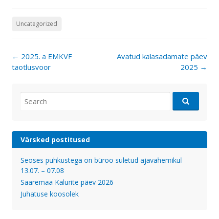
Uncategorized
Post
←
2025. a EMKVF
Avatud kalasadamate päev
navigation
taotlusvoor
2025
→
Search
for:
Värsked postitused
Seoses puhkustega on büroo suletud ajavahemikul
13.07. – 07.08
Saaremaa Kalurite päev 2026
Juhatuse koosolek