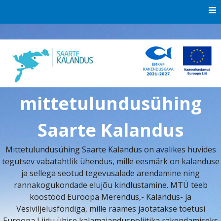
Skip
to
content
mittetulundusühing
Saarte Kalandus
Mittetulundusühing Saarte Kalandus on avalikes huvides
tegutsev vabatahtlik ühendus, mille eesmärk on kalanduse
ja sellega seotud tegevusalade arendamine ning
rannakogukondade elujõu kindlustamine. MTÜ teeb
koostööd Euroopa Merendus,- Kalandus- ja
Vesiviljelusfondiga, mille raames jaotatakse toetusi
Euroopa Liidu ühise kalamajanduspoliitika rakendamiseks