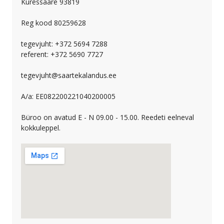
Kuressaare 93819
Reg kood 80259628
tegevjuht: +372 5694 7288
referent: +372 5690 7727
tegevjuht@saartekalandus.ee
A/a: EE082200221040200005
Büroo on avatud E - N 09.00 - 15.00. Reedeti eelneval
kokkuleppel.