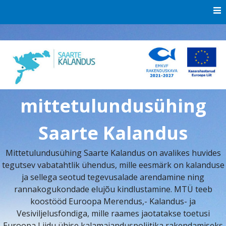
Skip
to
content
mittetulundusühing
Saarte Kalandus
Mittetulundusühing Saarte Kalandus on avalikes huvides
tegutsev vabatahtlik ühendus, mille eesmärk on kalanduse
ja sellega seotud tegevusalade arendamine ning
rannakogukondade elujõu kindlustamine. MTÜ teeb
koostööd Euroopa Merendus,- Kalandus- ja
Vesiviljelusfondiga, mille raames jaotatakse toetusi
Euroopa Liidu ühise kalamajanduspoliitika rakendamiseks