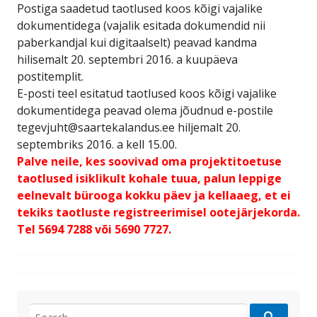
Postiga saadetud taotlused koos kõigi vajalike
dokumentidega (vajalik esitada dokumendid nii
paberkandjal kui digitaalselt) peavad kandma
hilisemalt 20. septembri 2016. a kuupäeva
postitemplit.
E-posti teel esitatud taotlused koos kõigi vajalike
dokumentidega peavad olema jõudnud e-postile
tegevjuht@saartekalandus.ee hiljemalt 20.
septembriks 2016. a kell 15.00.
Palve neile, kes soovivad oma projektitoetuse
taotlused isiklikult kohale tuua, palun leppige
eelnevalt bürooga kokku päev ja kellaaeg, et ei
tekiks taotluste registreerimisel ootejärjekorda.
Tel 5694 7288 või 5690 7727.
Search