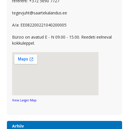
referent: +372 5690 7727
tegevjuht@saartekalandus.ee
A/a: EE082200221040200005
Büroo on avatud E - N 09.00 - 15.00. Reedeti eelneval
kokkuleppel.
View Larger Map
Arhiiv