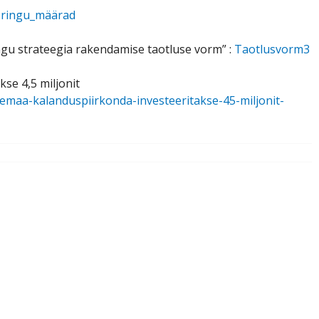
eringu_määrad
ngu strateegia rakendamise taotluse vorm” :
Taotlusvorm3
se 4,5 miljonit
remaa-kalanduspiirkonda-investeeritakse-45-miljonit-