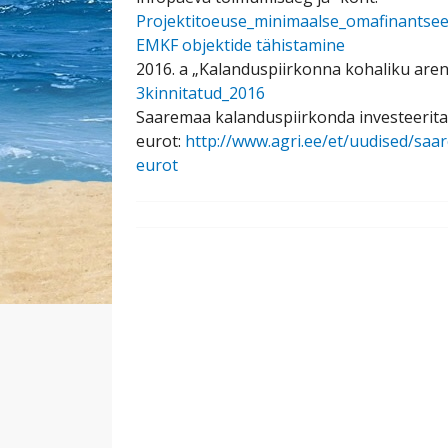
Projektitoeuse_minimaalse_omafinantse
EMKF objektide tähistamine
2016. a „Kalanduspiirkonna kohaliku are
3kinnitatud_2016
Saaremaa kalanduspiirkonda investeeritak
eurot:
http://www.agri.ee/et/uudised/saa
eurot