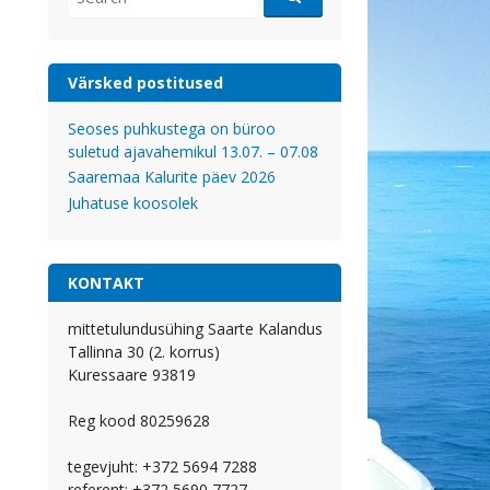
for:
Värsked postitused
Seoses puhkustega on büroo
suletud ajavahemikul 13.07. – 07.08
Saaremaa Kalurite päev 2026
Juhatuse koosolek
KONTAKT
mittetulundusühing Saarte Kalandus
Tallinna 30 (2. korrus)
Kuressaare 93819
Reg kood 80259628
tegevjuht: +372 5694 7288
referent: +372 5690 7727