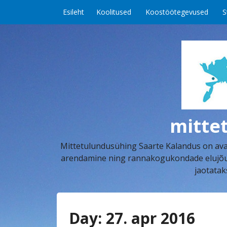
Skip to content
Esileht
Koolitused
Koostöötegevused
S
mitte
Mittetulundusühing Saarte Kalandus on aval
arendamine ning rannakogukondade elujõu k
jaotatak
Day:
27. apr 2016