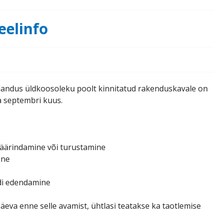
eelinfo
landus üldkoosoleku poolt kinnitatud rakenduskavale on
a septembri kuus.
 väärindamine või turustamine
ine
ndi edendamine
äeva enne selle avamist, ühtlasi teatakse ka taotlemise