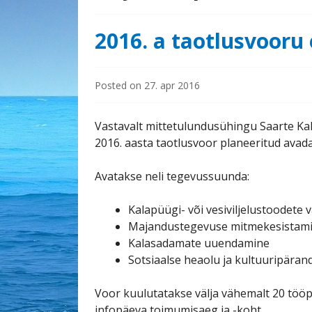
2016. a taotlusvooru 
Posted on
27. apr 2016
Vastavalt mittetulundusühingu Saarte Ka
2016. aasta taotlusvoor planeeritud avad
Avatakse neli tegevussuunda:
Kalapüügi- või vesiviljelustoodete
Majandustegevuse mitmekesistam
Kalasadamate uuendamine
Sotsiaalse heaolu ja kultuuripära
Voor kuulutatakse välja vähemalt 20 tööp
infopäeva toimumisaeg ja -koht.