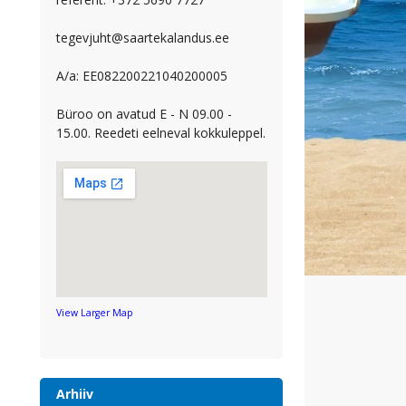
tegevjuht@saartekalandus.ee
A/a: EE082200221040200005
Büroo on avatud E - N 09.00 -
15.00. Reedeti eelneval kokkuleppel.
View Larger Map
Arhiiv