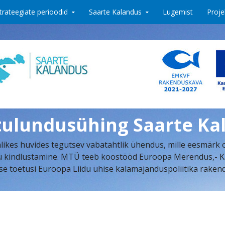
trateegiate perioodid
Saarte Kalandus
Lugemist
Proje
tulundusühing Saarte Ka
ikes huvides tegutsev vabatahtlik ühendus, mille eesmärk 
indlustamine. MTÜ teeb koostööd Euroopa Merendus,- Kalan
se toetusi Euroopa Liidu ühise kalamajanduspoliitika rake