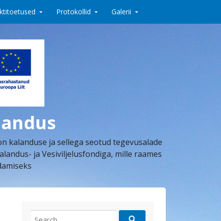
ktitoetused
Protokollid
Galerii
landus
on kalanduse ja sellega seotud tegevusalade
dus- ja Vesiviljelusfondiga, mille raames
ndamiseks
Search